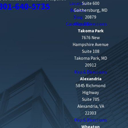
Location
Suite 600
301-640-5735
Reviews
Gaithersburg, MD
Blog
20879
Case Results
Map & Directions
Takoma Park
7676 New
Hampshire Avenue
Suite 108
Takoma Park, MD
20912
Map & Directions
Alexandria
5845 Richmond
Highway
Suite 705
Alexandria, VA
22303
Map & Directions
Wheaton