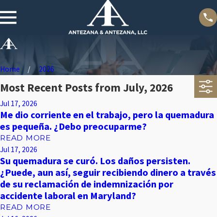
Home
2026
Most Recent Posts from July, 2026
Jul 17, 2026
Me dio corriente en el trabajo, pero la quemadura
es pequeña. ¿Debo preocuparme?
READ MORE
Jul 17, 2026
Su quemadura se curó. Los daños persisten.
¿Puede, aun así, seguir recibiendo dinero a través
de su reclamación de indemnización por
accidente laboral en Maryland?
READ MORE